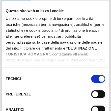
Questo sito web utilizza i cookie
Utilizziamo cookie propri e di terze parti per finalità:
tecniche (necessari per la navigazione), analitiche (per le
statistiche) e cookie traccianti / di profilazione (relativi
alle Tue preferenze) per mostrarti pubblicità
personalizzata sulla base della navigazione delle pagine
del sito. Il titolare del trattamento è “
DESTINAZIONE
TURISTICA ROMAGNA
”, contattabile all'email:
info@destinazioneromagna.emr.it
. Puoi accettare tutti i
cookie premendo il pulsante “Accetta tutti i cookie”,
proseguire cliccando su “Usa solo i cookie necessari" o
Selezione
gestire le tue preferenze facendo clic su “Personalizza”.
TECNICI
del
Qualora acconsenti a tutti i cookie i Tuoi dati potranno
consenso
essere trasferiti da Google in USA, Paese che
PREFERENZE
attualmente non fornisce garanzie idonee per il
Die Veranstaltungen können sich ändern. Bitte
trattamento dei Tuoi dati. Google ha dichiarato
kontaktieren Sie die Organisatoren, bevor Sie
l’implementazione di misure supplementari di sicurezza a
ANALITICI