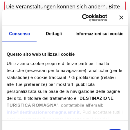
Die Veranstaltungen können sich ändern. Bitte
kontaktieren Sie die Organisatoren, bevor Sie
vor Ort sind.
Consenso
Dettagli
Informazioni sui cookie
VERANSTALTUNGSLINK
­WO
Questo sito web utilizza i cookie
Utilizziamo cookie propri e di terze parti per finalità:
tecniche (necessari per la navigazione), analitiche (per le
statistiche) e cookie traccianti / di profilazione (relativi
alle Tue preferenze) per mostrarti pubblicità
personalizzata sulla base della navigazione delle pagine
del sito. Il titolare del trattamento è “
DESTINAZIONE
TURISTICA ROMAGNA
”, contattabile all'email:
info@destinazioneromagna.emr.it
. Puoi accettare tutti i
cookie premendo il pulsante “Accetta tutti i cookie”,
proseguire cliccando su “Usa solo i cookie necessari" o
Selezione