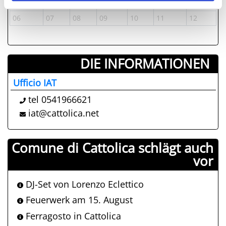
29
30
01
02
03
04
05
06
07
08
09
10
11
12
DIE INFORMATIONEN ­
Ufficio IAT
tel 0541966621
iat@cattolica.net
Comune di Cattolica schlägt auch
vor
DJ-Set von Lorenzo Eclettico
Feuerwerk am 15. August
Ferragosto in Cattolica