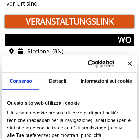
vor Ort sind.
VERANSTALTUNGSLINK
­WO
Riccione, (RN)
­ FREI
Consenso
Dettagli
Informazioni sui cookie
TAGE & STUNDEN
September-2025
Questo sito web utilizza i cookie
Mon
Die
Mit
Don
Fre
Sam
Son
Utilizziamo cookie propri e di terze parti per finalità:
tecniche (necessari per la navigazione), analitiche (per le
01
02
03
04
05
06
07
statistiche) e cookie traccianti / di profilazione (relativi
08
09
10
11
12
13
14
alle Tue preferenze) per mostrarti pubblicità
15
16
17
18
19
20
21