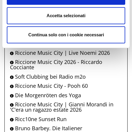
von Riccione 2026
Riccione Music City - Eiffel 65
Accetta selezionati
Riccione Family Show
Endlos - Worte und Bücher unter dem
Mond und den Sternen in Riccione
Continua solo con i cookie necessari
Tafuzzy Tage 2026
Riccione Music City | Live Noemi 2026
Riccione Music City 2026 - Riccardo
Cocciante
Soft Clubbing bei Radio m2o
Riccione Music City - Pooh 60
Die Morgenröten des Yoga
Riccione Music City | Gianni Morandi in
'C'era un ragazzo estate 2026
Ricc10ne Sunset Run
Bruno Barbey. Die Italiener