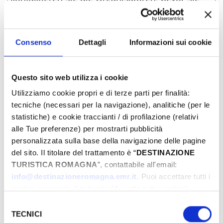
vor Ort sind.
VERANSTALTUNGSLINK
Consenso
Dettagli
Informazioni sui cookie
­WO
Questo sito web utilizza i cookie
Utilizziamo cookie propri e di terze parti per finalità:
tecniche (necessari per la navigazione), analitiche (per le
statistiche) e cookie traccianti / di profilazione (relativi
alle Tue preferenze) per mostrarti pubblicità
personalizzata sulla base della navigazione delle pagine
del sito. Il titolare del trattamento è “
DESTINAZIONE
TURISTICA ROMAGNA
”, contattabile all'email:
info@destinazioneromagna.emr.it
. Puoi accettare tutti i
cookie premendo il pulsante “Accetta tutti i cookie”,
proseguire cliccando su “Usa solo i cookie necessari" o
Selezione
gestire le tue preferenze facendo clic su “Personalizza”.
TECNICI
del