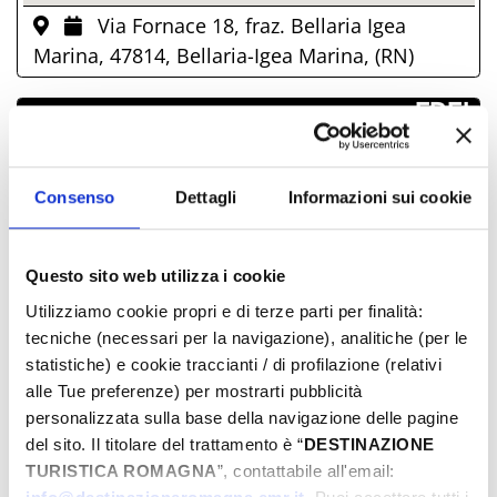
Via Fornace 18, fraz. Bellaria Igea
Marina, 47814, Bellaria-Igea Marina, (RN)
­ FREI
TAGE & STUNDEN
Consenso
Dettagli
Informazioni sui cookie
September-2025
Mon
Die
Mit
Don
Fre
Sam
Son
Questo sito web utilizza i cookie
01
02
03
04
05
06
07
Utilizziamo cookie propri e di terze parti per finalità:
08
09
10
11
12
13
14
tecniche (necessari per la navigazione), analitiche (per le
statistiche) e cookie traccianti / di profilazione (relativi
15
16
17
18
19
20
21
alle Tue preferenze) per mostrarti pubblicità
22
23
24
25
26
27
28
personalizzata sulla base della navigazione delle pagine
29
30
01
02
03
04
05
del sito. Il titolare del trattamento è “
DESTINAZIONE
06
07
08
09
10
11
12
TURISTICA ROMAGNA
”, contattabile all'email: