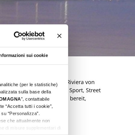
Informazioni sui cookie
essliches Osterfest an der Riviera von
nalitiche (per le statistiche)
de voller Veranstaltungen, Sport, Street
nalizzata sulla base della
ebote und machen Sie sich bereit,
 ROMAGNA
”, contattabile
etzt Ihr Traum-Ostern!
e “Accetta tutti i cookie”,
c su “Personalizza”.
aese che attualmente non
one di misure supplementari di