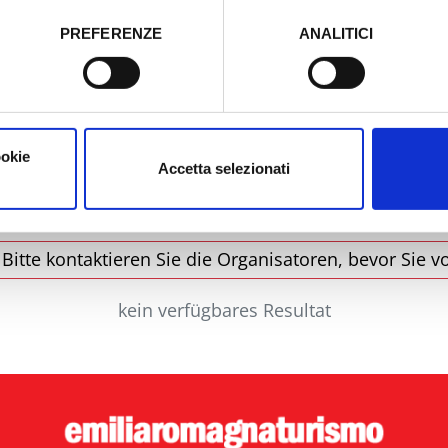
tori, che abbiamo valutato essere sufficienti.
PREFERENZE
ANALITICI
o prestato e visualizzare le informazioni complete sul trattamento
Stadt
Ty
ookie
Accetta selezionati
itte kontaktieren Sie die Organisatoren, bevor Sie vo
kein verfügbares Resultat