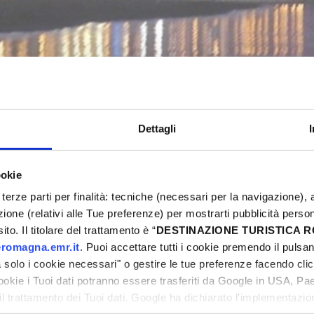
FIESTA! MUSIK & ESSEN
Bellaria-Igea Marina
Dettagli
ookie
6
Verpassen Sie nicht die Gelegenheit, ein unverg
terze parti per finalità: tecniche (necessari per la navigazione), a
Rimini zu erleben! Es erwartet Sie ein Wochenen
azione (relativi alle Tue preferenze) per mostrarti pubblicità perso
ni
Food, Musik und Märkte. Entdecken Sie alle Ang
to. Il titolare del trattamento è “
DESTINAZIONE TURISTICA
einzigartige Emotionen zu erleben. Buchen Sie j
romagna.emr.it
. Puoi accettare tutti i cookie premendo il pulsant
solo i cookie necessari" o gestire le tue preferenze facendo cli
cookie i Tuoi dati potranno essere trasferiti da Google in USA, P
il trattamento dei Tuoi dati. Google ha dichiarato l’implementazi