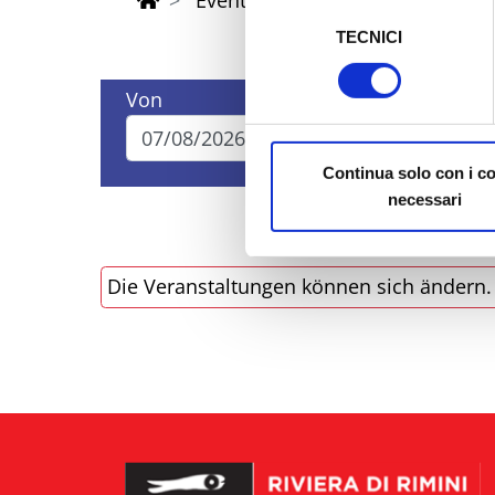
sicurezza a Tutela dei naviga
Selezione
TECNICI
del
Al fine di revocare il consens
consenso
Policy
Von
Bis
Continua solo con i c
necessari
Die Veranstaltungen können sich ändern. B