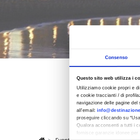
Consenso
Questo sito web utilizza i c
Ostern 202
Utilizziamo cookie propri e di 
e cookie traccianti / di profil
in der Provinz Rimi
navigazione delle pagine del si
all'email:
info@destinazione
proseguire cliccando su “Usa 
Qualora acconsenti a tutti i 
fornisce garanzie idonee per 
Eventi di Pasqua Riviera Rimini