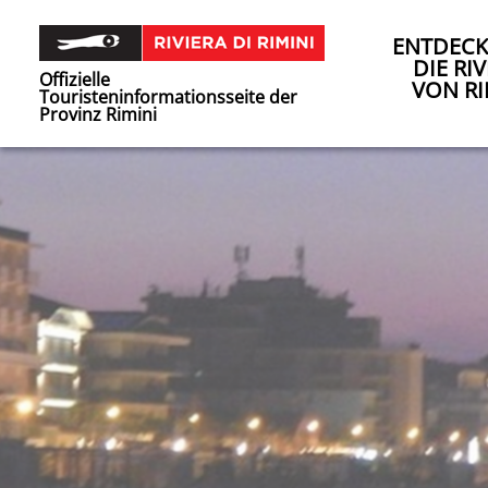
ENTDECK
DIE RIV
Offizielle
VON RI
Touristeninformationsseite der
Provinz Rimini