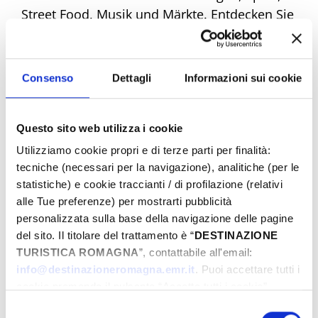
Street Food, Musik und Märkte. Entdecken Sie
alle Angebote und machen Sie sich bereit,
einzigartige Emotionen zu erleben. Buchen
Sie jetzt Ihr Traum-Ostern!
Consenso
Dettagli
Informazioni sui cookie
Questo sito web utilizza i cookie
Eventi di Pasqua Riviera Rimini
Utilizziamo cookie propri e di terze parti per finalità:
tecniche (necessari per la navigazione), analitiche (per le
statistiche) e cookie traccianti / di profilazione (relativi
Von
alle Tue preferenze) per mostrarti pubblicità
personalizzata sulla base della navigazione delle pagine
del sito. Il titolare del trattamento è “
DESTINAZIONE
TURISTICA ROMAGNA
”, contattabile all'email:
Bis
info@destinazioneromagna.emr.it
. Puoi accettare tutti i
cookie premendo il pulsante “Accetta tutti i cookie”,
proseguire cliccando su “Usa solo i cookie necessari" o
Selezione