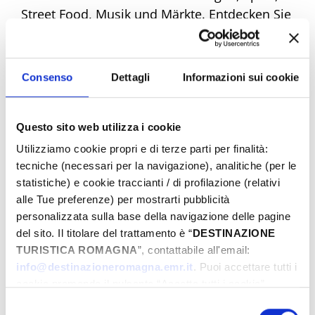
Street Food, Musik und Märkte. Entdecken Sie
alle Angebote und machen Sie sich bereit,
einzigartige Emotionen zu erleben. Buchen
Sie jetzt Ihr Traum-Ostern!
Consenso
Dettagli
Informazioni sui cookie
Questo sito web utilizza i cookie
Eventi di Pasqua Riviera Rimini
Utilizziamo cookie propri e di terze parti per finalità:
tecniche (necessari per la navigazione), analitiche (per le
statistiche) e cookie traccianti / di profilazione (relativi
Von
alle Tue preferenze) per mostrarti pubblicità
personalizzata sulla base della navigazione delle pagine
del sito. Il titolare del trattamento è “
DESTINAZIONE
TURISTICA ROMAGNA
”, contattabile all'email:
Bis
info@destinazioneromagna.emr.it
. Puoi accettare tutti i
cookie premendo il pulsante “Accetta tutti i cookie”,
proseguire cliccando su “Usa solo i cookie necessari" o
Selezione