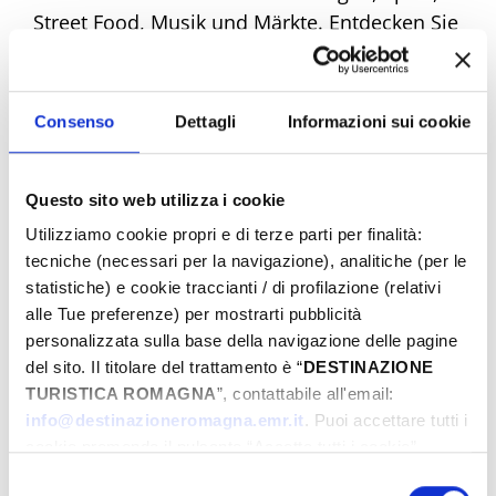
Street Food, Musik und Märkte. Entdecken Sie
alle Angebote und machen Sie sich bereit,
einzigartige Emotionen zu erleben. Buchen
Sie jetzt Ihr Traum-Ostern!
Consenso
Dettagli
Informazioni sui cookie
Questo sito web utilizza i cookie
Eventi di Pasqua Riviera Rimini
Utilizziamo cookie propri e di terze parti per finalità:
tecniche (necessari per la navigazione), analitiche (per le
statistiche) e cookie traccianti / di profilazione (relativi
Von
alle Tue preferenze) per mostrarti pubblicità
personalizzata sulla base della navigazione delle pagine
del sito. Il titolare del trattamento è “
DESTINAZIONE
TURISTICA ROMAGNA
”, contattabile all'email:
Bis
info@destinazioneromagna.emr.it
. Puoi accettare tutti i
cookie premendo il pulsante “Accetta tutti i cookie”,
proseguire cliccando su “Usa solo i cookie necessari" o
Selezione