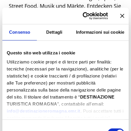
Street Food, Musik und Märkte. Entdecken Sie
alle Angebote und machen Sie sich bereit,
einzigartige Emotionen zu erleben. Buchen
Sie jetzt Ihr Traum-Ostern!
Consenso
Dettagli
Informazioni sui cookie
Questo sito web utilizza i cookie
Eventi di Pasqua Riviera Rimini
Utilizziamo cookie propri e di terze parti per finalità:
tecniche (necessari per la navigazione), analitiche (per le
statistiche) e cookie traccianti / di profilazione (relativi
Von
alle Tue preferenze) per mostrarti pubblicità
personalizzata sulla base della navigazione delle pagine
del sito. Il titolare del trattamento è “
DESTINAZIONE
TURISTICA ROMAGNA
”, contattabile all'email:
Bis
info@destinazioneromagna.emr.it
. Puoi accettare tutti i
cookie premendo il pulsante “Accetta tutti i cookie”,
proseguire cliccando su “Usa solo i cookie necessari" o
Selezione