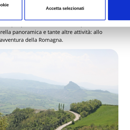
 per mettere alla prova il vostro occhio di falco in
ookie
Accetta selezionati
ttaforme, 136 passaggi sugli alberi da affrontare
bini per più di 2 km d’avventura, pareti
ella panoramica e tante altre attività: allo
o avventura della Romagna.