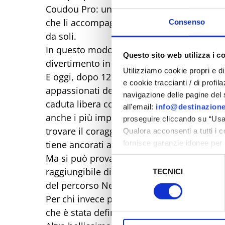
Coudou Pro: un filo d’Arianna, a cui i bamb
che li accompagna costantemente gioco dop
Consenso
da soli.
In questo modo la sicurezza è totale e costa
Questo sito web utilizza i c
divertimento in assoluta serenità per tutti.
Utilizziamo cookie propri e di 
E oggi, dopo 12 anni di attività, SKYPARK 
e cookie traccianti / di profil
appassionati delle forti emozioni è possib
navigazione delle pagine del si
caduta libera con lo Sky Jump, una vera sc
all'email:
info@destinazione
anche i più impavidi! Riservato a chi ha pi
proseguire cliccando su “Usa 
trovare il coraggio di saltare e lasciarsi 
Qualora acconsenti a tutti i 
fornisce garanzie idonee per 
tiene ancorati a terra.
sicurezza a Tutela dei naviga
Ma si può provare anche il nuovissimo p
Selezione
raggiungibile di 20 metri, con vista sulla v
TECNICI
del
Al fine di revocare il consens
del percorso Nero Plus, che mette a dura pr
consenso
Policy
Per chi invece preferisce rimanere con i pi
che è stata definita la caccia al tesoro hi