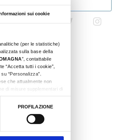
INFORMAZIONI
Informazioni sui cookie
Parco avventura Skypark su facebook
Youtube Hashtag: nessuno
Twitter Hashtag: nessuno
Instagram Has
nalitiche (per le statistiche)
nalizzata sulla base della
 ROMAGNA
”, contattabile
e “Accetta tutti i cookie”,
c su “Personalizza”.
aese che attualmente non
one di misure supplementari di
PROFILAZIONE
 dati clicca qui:
Cookie