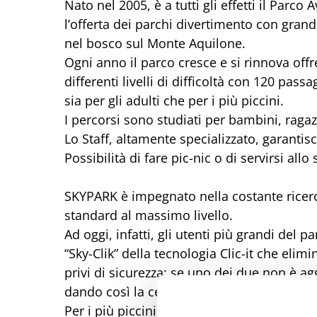
Nato nel 2005, è a tutti gli effetti il Parco
l’offerta dei parchi divertimento con grand
nel bosco sul Monte Aquilone.
Ogni anno il parco cresce e si rinnova offre
differenti livelli di difficoltà con 120 pas
sia per gli adulti che per i più piccini.
I percorsi sono studiati per bambini, ragazz
Lo Staff, altamente specializzato, garantisce
Possibilità di fare pic-nic o di servirsi allo
SKYPARK è impegnato nella costante ricerc
standard al massimo livello.
Ad oggi, infatti, gli utenti più grandi del 
“Sky-Clik” della tecnologia Clic-it che eli
privi di sicurezza: se uno dei due non è ag
dando così la certezza che neanche il più d
Per i più piccini invece Skypark offre la Li