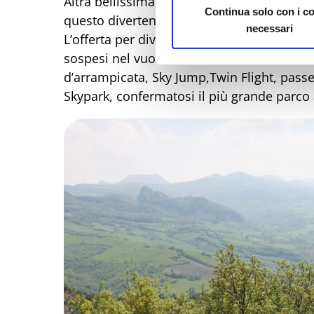
Altra bellissima attività è il tiro con l’arco
Continua solo con i c
questo divertente sport, naturale al 100%!
necessari
L’offerta per divertirsi non manca: 103 pia
sospesi nel vuoto di cui 30 dedicati ai bam
d’arrampicata, Sky Jump,Twin Flight, passer
Skypark, confermatosi il più grande parc