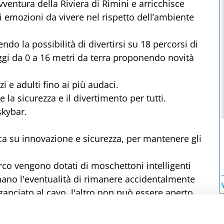
 Avventura della Riviera di Rimini e arricchisce
i emozioni da vivere nel rispetto dell’ambiente
ndo la possibilità di divertirsi su 18 percorsi di
saggi da 0 a 16 metri da terra proponendo novità
i e adulti fino ai più audaci.
 la sicurezza e il divertimento per tutti.
 skybar.
a su innovazione e sicurezza, per mantenere gli
parco vengono dotati di moschettoni intelligenti
minano l'eventualità di rimanere accidentalmente
ganciato al cavo, l'altro non può essere aperto
istratto potrà mai trovarsi in pericolo.
nea di Vita Continua, brevetto francese di casa