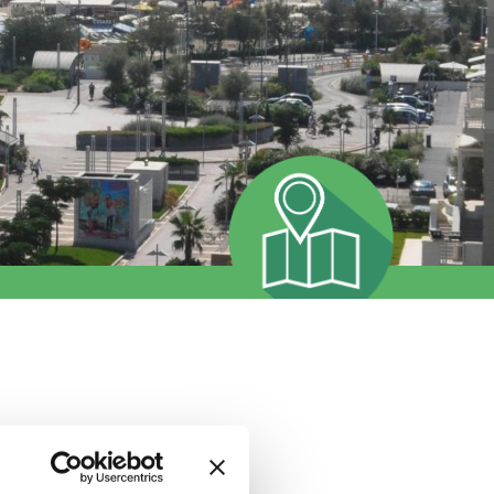
in totale misura circa
12 km
.