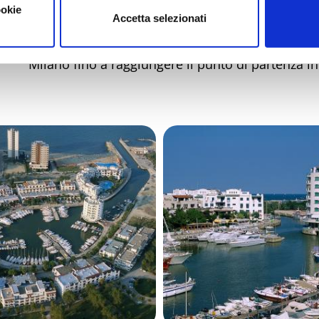
Sud direzione
Misano Adriatico
camminando sul
ookie
Accetta selezionati
Si va sempre avanti diritto per via Litoranea Nor
Milano fino a raggiungere il punto di partenza in 