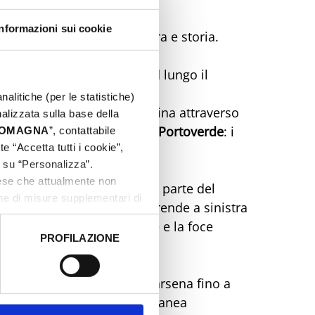
Informazioni sui cookie
” percorsi riminesi tra natura e storia.
ino alle terme, direzione sud lungo il
lberello.
nalitiche (per le statistiche)
are fino a superare il rio Agina attraverso
nalizzata sulla base della
fino ad arrivare al porto di
Portoverde
: i
 ROMAGNA
”, contattabile
e “Accetta tutti i cookie”,
li.
c su “Personalizza”.
aese che attualmente non
e fino ad arrivare dall’altra parte del
one di misure supplementari di
tori. Dopo circa 200 m si prende a sinistra
fino a raggiungere il mare e la foce
PROFILAZIONE
 dati clicca qui:
Cookie
lle dei Pescatori e Lungo Darsena fino a
nde sulla destra la via Litoranea