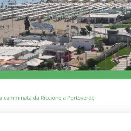
a camminata da Riccione a Portoverde
E’ un percorso turistico di andata e ritorno che 