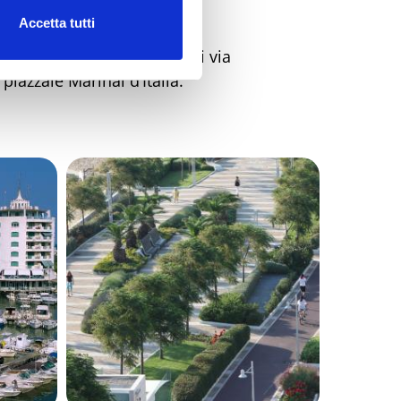
 marciapiede.
Accetta tutti
d che diventa via Torino poi via
piazzale Marinai d’Italia.