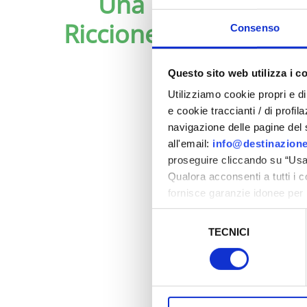
Una camminata d
Riccione a Portoverd
Consenso
Questo sito web utilizza i c
Utilizziamo cookie propri e di 
e cookie traccianti / di profil
navigazione delle pagine del si
all'email:
info@destinazione
proseguire cliccando su “Usa 
Qualora acconsenti a tutti i 
fornisce garanzie idonee per 
sicurezza a Tutela dei naviga
Selezione
TECNICI
del
Al fine di revocare il consens
consenso
Policy