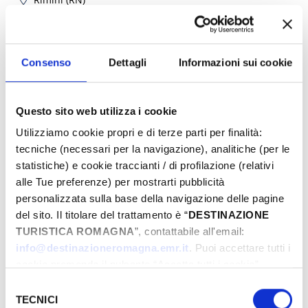
24 Jun - 26 Ag 2026
Consenso
Dettagli
Informazioni sui cookie
Questo sito web utilizza i cookie
Utilizziamo cookie propri e di terze parti per finalità:
tecniche (necessari per la navigazione), analitiche (per le
statistiche) e cookie traccianti / di profilazione (relativi
alle Tue preferenze) per mostrarti pubblicità
personalizzata sulla base della navigazione delle pagine
del sito. Il titolare del trattamento è “
DESTINAZIONE
TURISTICA ROMAGNA
”, contattabile all'email:
info@destinazioneromagna.emr.it
. Puoi accettare tutti i
cookie premendo il pulsante “Accetta tutti i cookie”,
proseguire cliccando su “Usa solo i cookie necessari" o
Selezione
gestire le tue preferenze facendo clic su “Personalizza”.
TECNICI
del