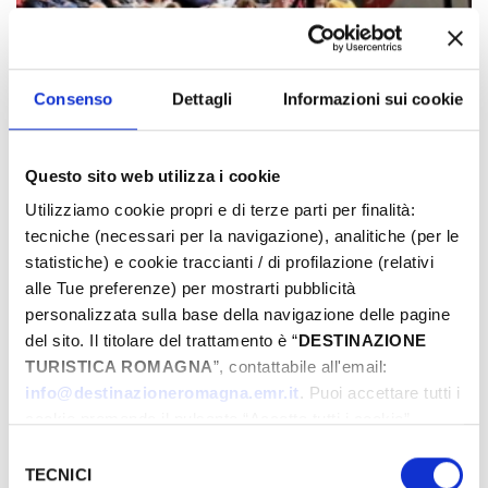
Consenso
Dettagli
Informazioni sui cookie
Questo sito web utilizza i cookie
ETICA - La Rassegna Filosofica di
Utilizziamo cookie propri e di terze parti per finalità:
Misano Adriatico
tecniche (necessari per la navigazione), analitiche (per le
statistiche) e cookie traccianti / di profilazione (relativi
Misano Adriatico
alle Tue preferenze) per mostrarti pubblicità
Misano Adriatico (RN)
personalizzata sulla base della navigazione delle pagine
11 Oct - 14 Nov 2024
del sito. Il titolare del trattamento è “
DESTINAZIONE
TURISTICA ROMAGNA
”, contattabile all'email:
info@destinazioneromagna.emr.it
. Puoi accettare tutti i
cookie premendo il pulsante “Accetta tutti i cookie”,
proseguire cliccando su “Usa solo i cookie necessari" o
Selezione
gestire le tue preferenze facendo clic su “Personalizza”.
TECNICI
del