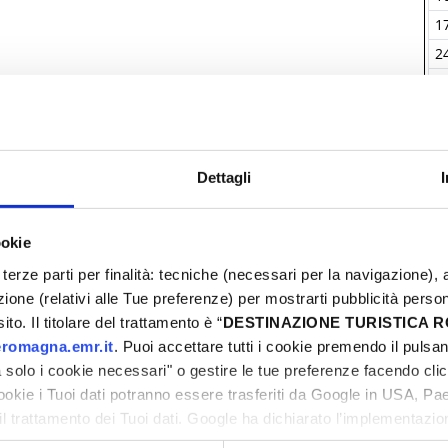
28
20
21
22
23
24
25
26
1
05
27
28
29
30
31
01
02
2
12
03
04
05
06
07
08
09
3
Dettagli
I
ookie
terze parti per finalità: tecniche (necessari per la navigazione), a
azione (relativi alle Tue preferenze) per mostrarti pubblicità perso
to. Il titolare del trattamento è “
DESTINAZIONE TURISTICA
romagna.emr.it
. Puoi accettare tutti i cookie premendo il pulsant
solo i cookie necessari" o gestire le tue preferenze facendo cli
cookie i Tuoi dati potranno essere trasferiti da Google in USA, P
il trattamento dei Tuoi dati. Google ha dichiarato l’implementazi
tori, che abbiamo valutato essere sufficienti.