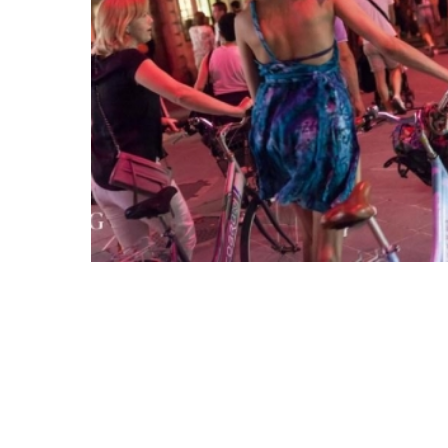
Junio-2026
Lun
Mar
Mer
Juev
Vier
Sab
01
02
03
04
05
06
08
09
10
11
12
13
15
16
17
18
19
20