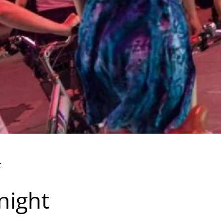
t
night