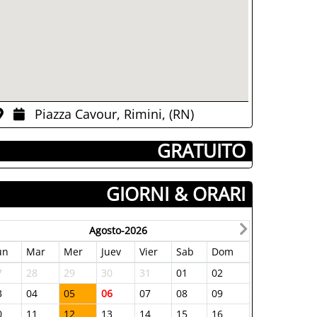
Piazza Cavour, Rimini, (RN)
­ GRATUITO
GIORNI & ORARI
Agosto-2026
un
Mar
Mer
Juev
Vier
Sab
Dom
7
28
29
30
31
01
02
3
04
05
06
07
08
09
0
11
12
13
14
15
16