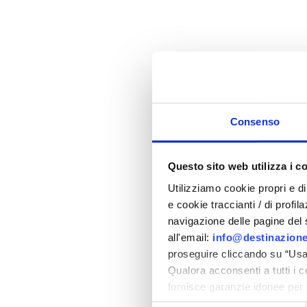
22
23
24
25
26
27
29
30
01
02
03
04
06
07
08
09
10
11
Consenso
Questo sito web utilizza i c
Utilizziamo cookie propri e di 
e cookie traccianti / di profil
navigazione delle pagine del si
all'email:
info@destinazione
proseguire cliccando su “Usa 
Qualora acconsenti a tutti i 
fornisce garanzie idonee per 
sicurezza a Tutela dei naviga