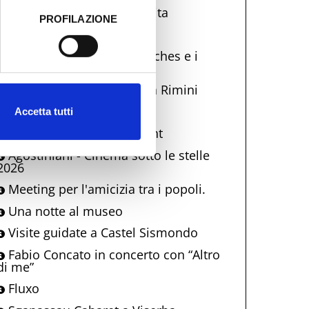
La Terrazza Della Dolce Vita
PROFILAZIONE
 dati clicca qui:
Cookie
Dire, Mare, Mangiare
Una notte al Museo: Eutyches e i
mosaici di età imperiale
Visita di Papa Leone XIV a Rimini
La Magnèda
Accetta tutti
Artigiani al Centro by night
Agostiniani - Cinema sotto le stelle
2026
Meeting per l'amicizia tra i popoli.
Una notte al museo
Visite guidate a Castel Sismondo
Fabio Concato in concerto con “Altro
di me”
Fluxo