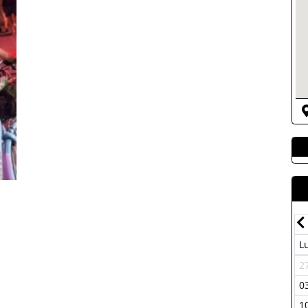
Julio-2026
Dom
Lun
Mar
Mer
Juev
Vier
Sab
Dom
L
07
29
30
01
02
03
04
05
2
14
06
07
08
09
10
11
12
0
21
13
14
15
16
17
18
19
1