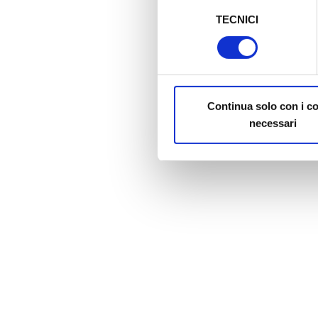
Selezione
TECNICI
del
Al fine di revocare il consens
consenso
Policy
Continua solo con i c
necessari