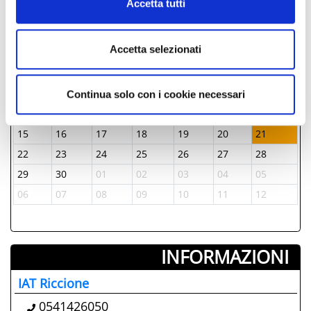
Accetta tutti
GIORNI & ORARI
Accetta selezionati
Junio-2026
Lun
Mar
Mer
Juev
Vier
Sab
Dom
01
02
03
04
05
06
07
Continua solo con i cookie necessari
08
09
10
11
12
13
14
15
16
17
18
19
20
21
22
23
24
25
26
27
28
29
30
01
02
03
04
05
06
07
08
09
10
11
12
INFORMAZIONI ­
IAT Riccione
0541426050