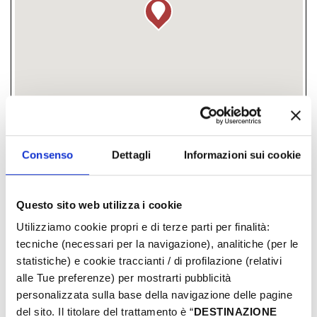
Piazzale Capitaneria di Porto, fraz. Igea
Consenso
Dettagli
Informazioni sui cookie
Marina, 47814, Bellaria-Igea Marina, (RN)
­ GRATUITO
Questo sito web utilizza i cookie
Utilizziamo cookie propri e di terze parti per finalità:
GIORNI & ORARI
tecniche (necessari per la navigazione), analitiche (per le
statistiche) e cookie traccianti / di profilazione (relativi
alle Tue preferenze) per mostrarti pubblicità
Agosto-2026
personalizzata sulla base della navigazione delle pagine
Lun
Mar
Mer
Juev
Vier
Sab
Dom
del sito. Il titolare del trattamento è “
DESTINAZIONE