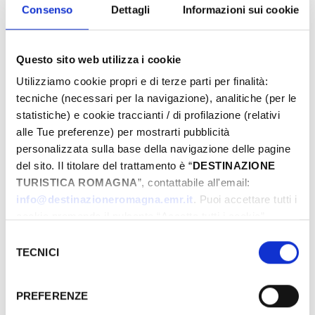
Consenso
Dettagli
Informazioni sui cookie
Questo sito web utilizza i cookie
Utilizziamo cookie propri e di terze parti per finalità:
tecniche (necessari per la navigazione), analitiche (per le
statistiche) e cookie traccianti / di profilazione (relativi
alle Tue preferenze) per mostrarti pubblicità
personalizzata sulla base della navigazione delle pagine
del sito. Il titolare del trattamento è “
DESTINAZIONE
TURISTICA ROMAGNA
”, contattabile all'email:
Piazza Malatesta, 47900, Rimini, (RN)
info@destinazioneromagna.emr.it
. Puoi accettare tutti i
cookie premendo il pulsante “Accetta tutti i cookie”,
­ A PARTIRE DA 5.00 €
proseguire cliccando su “Usa solo i cookie necessari" o
Selezione
gestire le tue preferenze facendo clic su “Personalizza”.
TECNICI
del
Qualora acconsenti a tutti i cookie i Tuoi dati potranno
GIORNI & ORARI
consenso
essere trasferiti da Google in USA, Paese che
PREFERENZE
attualmente non fornisce garanzie idonee per il
Septiembre-2025