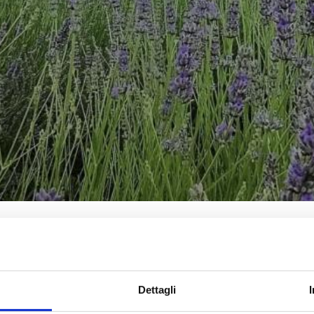
hamps de lavande à découvrir entre la Valmarecchia et
: deux champs de lava
Dettagli