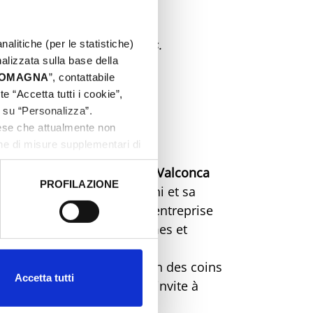
le plaisir de prendre le temps.
nalitiche (per le statistiche)
nalizzata sulla base della
 ROMAGNA
”, contattabile
e “Accetta tutti i cookie”,
c su “Personalizza”.
aese che attualmente non
one di misure supplementari di
e San Leone, au cœur de la Valconca
PROFILAZIONE
la Valconca, Sabrina Arduini et sa
 dati clicca qui:
Cookie
cole San Leone, une petite entreprise
ierge, des farines, des légumes et
m de la lavande embaume l'un des coins
Accetta tutti
rythme les journées et tout invite à