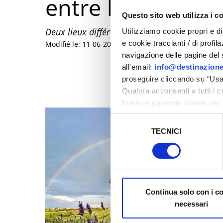
entre la Valmarec
Questo sito web utilizza i c
Deux lieux différents, mais unis par la même p
Utilizziamo cookie propri e di 
e cookie traccianti / di profil
Modifié le: 11-06-2026
navigazione delle pagine del si
all'email:
info@destinazione
proseguire cliccando su “Usa 
Qualora acconsenti a tutti i 
fornisce garanzie idonee per 
sicurezza a Tutela dei naviga
Selezione
TECNICI
del
Al fine di revocare il consens
consenso
Policy
Continua solo con i c
necessari