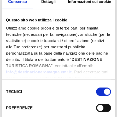
Consenso
Dettagli
Informazioni sui cookie
Questo sito web utilizza i cookie
Utilizziamo cookie propri e di terze parti per finalità:
tecniche (necessari per la navigazione), analitiche (per le
statistiche) e cookie traccianti / di profilazione (relativi
alle Tue preferenze) per mostrarti pubblicità
personalizzata sulla base della navigazione delle pagine
del sito. Il titolare del trattamento è “
DESTINAZIONE
Les événements peuvent faire l'objet de
TURISTICA ROMAGNA
”, contattabile all'email:
info@destinazioneromagna.emr.it
. Puoi accettare tutti i
modifications. Contactez toujours les
cookie premendo il pulsante “Accetta tutti i cookie”,
organisateurs avant de vous rendre sur place.
proseguire cliccando su “Usa solo i cookie necessari" o
Selezione
gestire le tue preferenze facendo clic su “Personalizza”.
TECNICI
del
Qualora acconsenti a tutti i cookie i Tuoi dati potranno
consenso
essere trasferiti da Google in USA, Paese che
PREFERENZE
­OÙ
attualmente non fornisce garanzie idonee per il
trattamento dei Tuoi dati. Google ha dichiarato