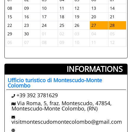
08
09
10
11
12
13
14
15
16
17
18
19
20
21
22
23
24
25
26
27
28
29
30
01
02
03
04
05
06
07
08
09
10
11
12
INFORMATIONS ­
Ufficio turistico di Montescudo-Monte
Colombo
+39 392 3781629
Via Roma, 5, fraz. Montescudo, 47854,
Montescudo-Monte Colombo, (RN)
visitmontescudomontecolombo@gmail.com