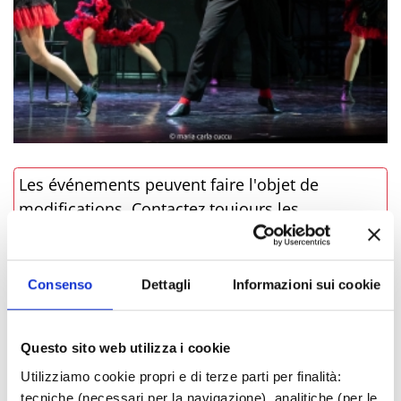
Les événements peuvent faire l'objet de
modifications. Contactez toujours les
organisateurs avant de vous rendre sur place.
LIEN DE L'ÉVÉNEMENT
Consenso
Dettagli
Informazioni sui cookie
RÉSERVER
Questo sito web utilizza i cookie
Utilizziamo cookie propri e di terze parti per finalità:
­OÙ
tecniche (necessari per la navigazione), analitiche (per le