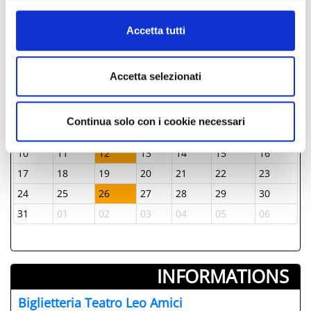
informazioni complete sul trattamento dati clicca qui:
Cookie Policy
JOURS & HEURES
Accetta tutti
Août-2026
Accetta selezionati
Lun
Mar
Mer
Jeu
Ven
Sam
Dim
L
27
28
29
30
31
01
02
3
Continua solo con i cookie necessari
03
04
05
06
07
08
09
0
10
11
12
13
14
15
16
1
17
18
19
20
21
22
23
2
24
25
26
27
28
29
30
2
31
01
02
03
04
05
06
0
INFORMATIONS ­
Biglietteria Teatro Leo Amici