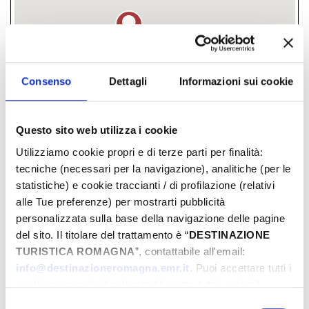
Consenso
Dettagli
Informazioni sui cookie
Piazza della Repubblica, Misano
Adriatico, (RN)
Questo sito web utilizza i cookie
Piazzale Roma, Misano Adriatico, (RN)
Utilizziamo cookie propri e di terze parti per finalità:
tecniche (necessari per la navigazione), analitiche (per le
­ GRATUITE
statistiche) e cookie traccianti / di profilazione (relativi
alle Tue preferenze) per mostrarti pubblicità
personalizzata sulla base della navigazione delle pagine
JOURS & HEURES
del sito. Il titolare del trattamento è “
DESTINAZIONE
TURISTICA ROMAGNA
”, contattabile all'email:
Juin-2026
info@destinazioneromagna.emr.it
. Puoi accettare tutti i
cookie premendo il pulsante “Accetta tutti i cookie”,
Lun
Mar
Mer
Jeu
Ven
Sam
Dim
proseguire cliccando su “Usa solo i cookie necessari" o
Selezione
01
02
03
04
05
06
07