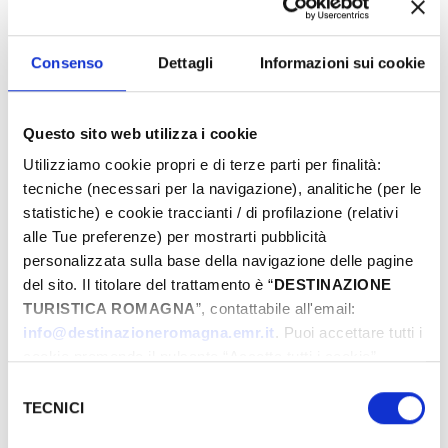
Juin-2026
Lun
Mar
Mer
Jeu
Ven
Sam
Dim
Consenso
Dettagli
Informazioni sui cookie
01
02
03
04
05
06
07
08
09
10
11
12
13
14
Questo sito web utilizza i cookie
15
16
17
18
19
20
21
Utilizziamo cookie propri e di terze parti per finalità:
22
23
24
25
26
27
28
tecniche (necessari per la navigazione), analitiche (per le
29
30
01
02
03
04
05
statistiche) e cookie traccianti / di profilazione (relativi
06
07
08
09
10
11
12
alle Tue preferenze) per mostrarti pubblicità
personalizzata sulla base della navigazione delle pagine
del sito. Il titolare del trattamento è “
DESTINAZIONE
TURISTICA ROMAGNA
”, contattabile all'email:
INFORMATIONS ­
info@destinazioneromagna.emr.it
. Puoi accettare tutti i
cookie premendo il pulsante “Accetta tutti i cookie”,
Billetterie
proseguire cliccando su “Usa solo i cookie necessari" o
Selezione
0541 603050
gestire le tue preferenze facendo clic su “Personalizza”.
TECNICI
del
Via Ascoli Piceno, 6, Riccione, (RN)
Qualora acconsenti a tutti i cookie i Tuoi dati potranno
consenso