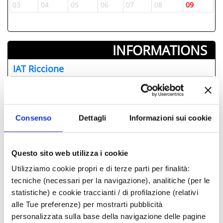
03
04
05
06
07
08
09
INFORMATIONS ­
IAT Riccione
0541426050
iat@comune.riccione.rn.it
Consenso
Dettagli
Informazioni sui cookie
Comune di Riccione propose
également
Questo sito web utilizza i cookie
Levers de soleil à contre-jour, concerts au
Utilizziamo cookie propri e di terze parti per finalità:
lever de soleil sur les plages de Riccione
tecniche (necessari per la navigazione), analitiche (per le
2026.
statistiche) e cookie traccianti / di profilazione (relativi
Riccione Music City - Eiffel 65
alle Tue preferenze) per mostrarti pubblicità
Riccione Family Show
personalizzata sulla base della navigazione delle pagine