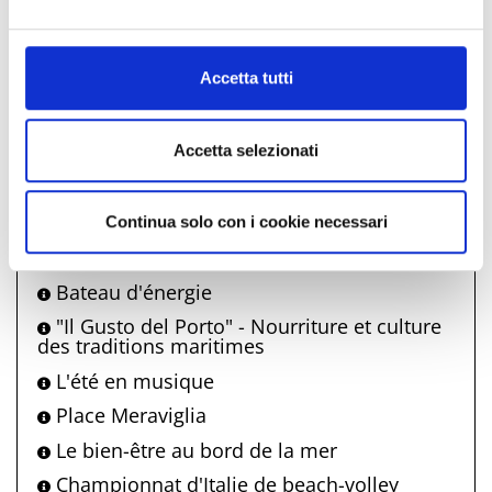
« Là où la lumière demeure » - exposition
Al fine di revocare il consenso prestato e visualizzare le
personnelle d'Antonella Bertoni
informazioni complete sul trattamento dati clicca qui:
WonderWalks - Spectacle itinérant
Cookie Policy
Accetta tutti
Carillon vivant
Nonno Bunter - jeux de rue Bellaria
Accetta selezionati
Marea di Liscio - musique et danse
traditionnelles de la Romagne
Revue de la présentation du livre
Continua solo con i cookie necessari
Visite du château avec apéro
Bateau d'énergie
"Il Gusto del Porto" - Nourriture et culture
des traditions maritimes
L'été en musique
Place Meraviglia
Le bien-être au bord de la mer
Championnat d'Italie de beach-volley