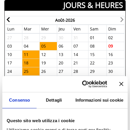
JOURS & HEURES
Août-2026
Lun
Mar
Mer
Jeu
Ven
Sam
Dim
27
28
29
30
31
01
02
03
04
05
06
07
08
09
10
11
12
13
14
15
16
17
18
19
20
21
22
23
24
25
26
27
28
29
30
31
01
02
03
04
05
06
Consenso
Dettagli
Informazioni sui cookie
INFORMATIONS ­
IAT BELLARIA INFORMAZIONI ACCOGLIENZA
Questo sito web utilizza i cookie
TURISTICA
Utilizziamo cookie propri e di terze parti per finalità: