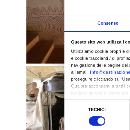
Consenso
Questo sito web utilizza i c
Utilizziamo cookie propri e di 
e cookie traccianti / di profil
navigazione delle pagine del si
all'email:
info@destinazione
proseguire cliccando su “Usa 
Qualora acconsenti a tutti i 
fornisce garanzie idonee per 
sicurezza a Tutela dei naviga
Selezione
TECNICI
del
Al fine di revocare il consens
consenso
Policy