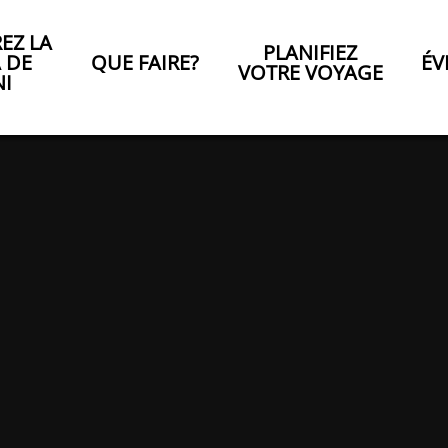
EZ LA
PLANIFIEZ
A DE
QUE FAIRE?
ÉV
VOTRE VOYAGE
NI