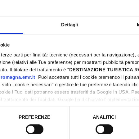
Dettagli
ookie
terze parti per finalità: tecniche (necessari per la navigazione), a
azione (relativi alle Tue preferenze) per mostrarti pubblicità perso
to. Il titolare del trattamento è “
DESTINAZIONE TURISTICA
romagna.emr.it
. Puoi accettare tutti i cookie premendo il pulsant
solo i cookie necessari" o gestire le tue preferenze facendo cli
L
cookie i Tuoi dati potranno essere trasferiti da Google in USA, P
2
il trattamento dei Tuoi dati. Google ha dichiarato l’implementazi
0
tori, che abbiamo valutato essere sufficienti.
1
PREFERENZE
ANALITICI
o prestato e visualizzare le informazioni complete sul trattamento
1
2