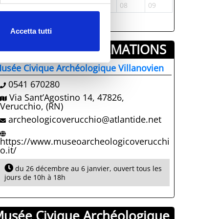
3
04
05
06
07
08
09
31
01
Accetta tutti
INFORMATIONS ­
usée Civique Archéologique Villanovien
0541 670280
Via Sant’Agostino 14, 47826,
Verucchio, (RN)
archeologicoverucchio@atlantide.net
https://www.museoarcheologicoverucchi
o.it/
du 26 décembre au 6 janvier, ouvert tous les
jours de 10h à 18h
usée Civique Archéologique