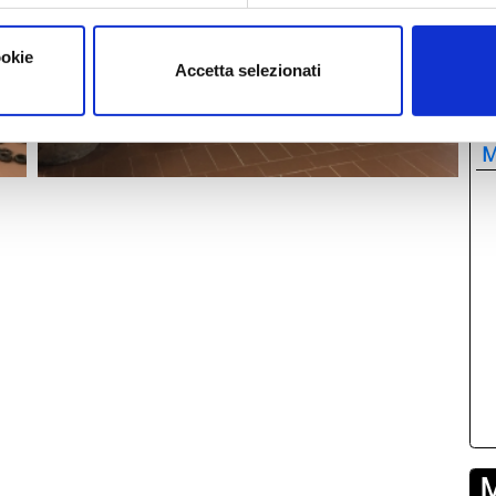
0
ookie
Accetta selezionati
M
M