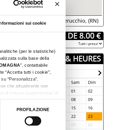
Via Sant' Agostino, 14, Verucchio, (RN)
Informazioni sui cookie
­ À PARTIR DE 8.00 €
­Tutti i prezzi
nalitiche (per le statistiche)
JOURS & HEURES
nalizzata sulla base della
 ROMAGNA
”, contattabile
e “Accetta tutti i cookie”,
Février-2025
c su “Personalizza”.
un
Mar
Mer
Jeu
Ven
Sam
Dim
Lun
Mar
aese che attualmente non
7
28
29
30
31
01
02
24
25
one di misure supplementari di
3
04
05
06
07
08
09
03
04
0
11
12
13
14
15
16
10
11
PROFILAZIONE
 dati clicca qui:
Cookie
7
18
19
20
21
22
23
17
18
4
25
26
27
28
01
02
24
25