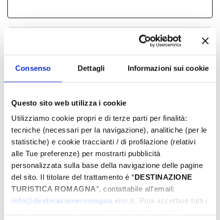
INFORMATIONS ­
Informazione e Accoglienza Turistica - IAT
Consenso
Dettagli
Informazioni sui cookie
+39 0541.51441
Parco Fellini, 47921, Rimini, (RN)
info@visitrimini.com
Questo sito web utilizza i cookie
http://www.riminiturismo.it
Utilizziamo cookie propri e di terze parti per finalità:
tecniche (necessari per la navigazione), analitiche (per le
Comune di Rimini propose
statistiche) e cookie traccianti / di profilazione (relativi
également
alle Tue preferenze) per mostrarti pubblicità
personalizzata sulla base della navigazione delle pagine
del sito. Il titolare del trattamento è “
DESTINAZIONE
La Terrazza Della Dolce Vita
TURISTICA ROMAGNA
”, contattabile all'email:
Dis, Mer, Mange
info@destinazioneromagna.emr.it
. Puoi accettare tutti i
Une nuit au musée : Eutyches et les
cookie premendo il pulsante “Accetta tutti i cookie”,
mosaïques de l'époque impériale