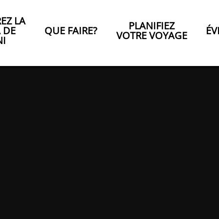
EZ LA
PLANIFIEZ
A DE
QUE FAIRE?
ÉV
VOTRE VOYAGE
NI