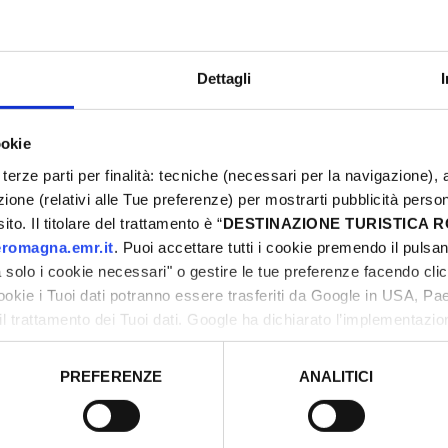
Dettagli
ookie
terze parti per finalità: tecniche (necessari per la navigazione), a
azione (relativi alle Tue preferenze) per mostrarti pubblicità perso
to. Il titolare del trattamento è “
DESTINAZIONE TURISTICA
romagna.emr.it
. Puoi accettare tutti i cookie premendo il pulsant
L
solo i cookie necessari" o gestire le tue preferenze facendo cli
2
cookie i Tuoi dati potranno essere trasferiti da Google in USA, P
il trattamento dei Tuoi dati. Google ha dichiarato l’implementazi
0
tori, che abbiamo valutato essere sufficienti.
1
PREFERENZE
ANALITICI
1
o prestato e visualizzare le informazioni complete sul trattamento
2
0