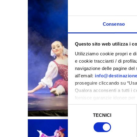
Consenso
Questo sito web utilizza i c
Utilizziamo cookie propri e di 
e cookie traccianti / di profil
navigazione delle pagine del si
all'email:
info@destinazione
proseguire cliccando su “Usa 
Qualora acconsenti a tutti i 
fornisce garanzie idonee per 
sicurezza a Tutela dei naviga
Selezione
TECNICI
del
Al fine di revocare il consens
consenso
Policy