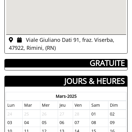
Viale Giuliano Dati 91, fraz. Viserba,
47922, Rimini, (RN)
­ GRATUITE
JOURS & HEURES
Mars-2025
Lun
Mar
Mer
Jeu
Ven
Sam
Dim
24
25
26
27
28
01
02
03
04
05
06
07
08
09
10
11
12
13
14
15
16