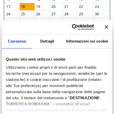
17
18
19
20
21
22
23
24
25
26
27
28
29
30
31
01
02
03
04
05
06
Consenso
Dettagli
Informazioni sui cookie
INFORMATIONS ­
Comitato Turistico Viserba - Borgo Viserba
Questo sito web utilizza i cookie
339 215 2649
Utilizziamo cookie propri e di terze parti per finalità:
comitatoturistico@viserba.com
tecniche (necessari per la navigazione), analitiche (per le
statistiche) e cookie traccianti / di profilazione (relativi
Comune di Rimini propose
alle Tue preferenze) per mostrarti pubblicità
également
personalizzata sulla base della navigazione delle pagine
del sito. Il titolare del trattamento è “
DESTINAZIONE
TURISTICA ROMAGNA
”, contattabile all'email:
La Terrazza Della Dolce Vita
info@destinazioneromagna.emr.it
. Puoi accettare tutti i
Dis, Mer, Mange