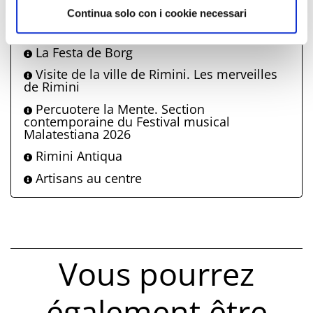
Vendredi soir dans le centre ville
Continua solo con i cookie necessari
Feux d'artifice
La Festa de Borg
Visite de la ville de Rimini. Les merveilles
de Rimini
Percuotere la Mente. Section
contemporaine du Festival musical
Malatestiana 2026
Rimini Antiqua
Artisans au centre
Vous pourrez
également être