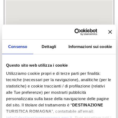
Consenso
Dettagli
Informazioni sui cookie
Questo sito web utilizza i cookie
Utilizziamo cookie propri e di terze parti per finalità:
tecniche (necessari per la navigazione), analitiche (per le
via Federico Montevecchi, 41,
statistiche) e cookie traccianti / di profilazione (relativi
Santarcangelo di Romagna, (RN)
alle Tue preferenze) per mostrarti pubblicità
personalizzata sulla base della navigazione delle pagine
­ ENCORE À DÉTERMINER
del sito. Il titolare del trattamento è “
DESTINAZIONE
TURISTICA ROMAGNA
”, contattabile all'email:
info@destinazioneromagna.emr.it
. Puoi accettare tutti i