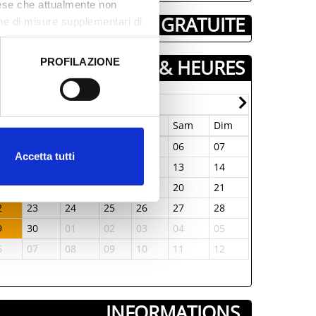
aese che attualmente non
­ GRATUITE
one di misure supplementari di
JOURS & HEURES
PROFILAZIONE
 dati clicca qui:
Cookie
Septembre-2025
un
Mar
Mer
Jeu
Ven
Sam
Dim
Lun
Mar
1
02
03
04
05
06
07
29
30
Accetta tutti
8
09
10
11
12
13
14
06
07
5
16
17
18
19
20
21
13
14
2
23
24
25
26
27
28
20
21
9
30
01
02
03
04
05
27
28
6
07
08
09
10
11
12
03
04
INFORMATIONS ­