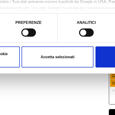
cookie i Tuoi dati potranno essere trasferiti da Google in USA, P
il trattamento dei Tuoi dati. Google ha dichiarato l’implementazi
tori, che abbiamo valutato essere sufficienti.
PREFERENZE
ANALITICI
o prestato e visualizzare le informazioni complete sul trattamento
L
0
ookie
Accetta selezionati
0
1
2
2
0