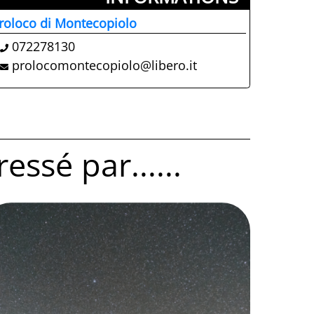
roloco di Montecopiolo
072278130
prolocomontecopiolo@libero.it
ssé par......