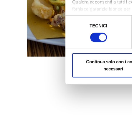
Qualora acconsenti a tutti i 
fornisce garanzie idonee per 
sicurezza a Tutela dei naviga
Selezione
TECNICI
del
Al fine di revocare il consens
consenso
Policy
Continua solo con i c
necessari