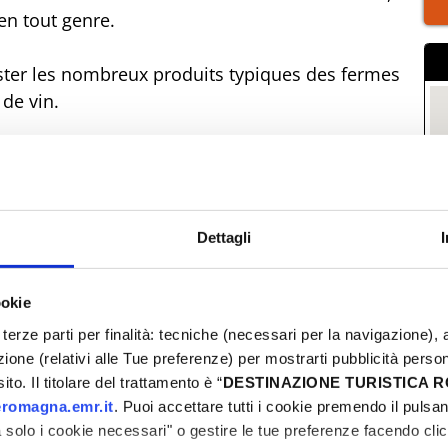
en tout genre.
ster les nombreux produits typiques des fermes
de vin.
nt de l'année dans le petit village de Pugliano !
Dettagli
ookie
terze parti per finalità: tecniche (necessari per la navigazione), a
azione (relativi alle Tue preferenze) per mostrarti pubblicità perso
to. Il titolare del trattamento è “
DESTINAZIONE TURISTICA
romagna.emr.it
. Puoi accettare tutti i cookie premendo il pulsant
P
solo i cookie necessari" o gestire le tue preferenze facendo cli