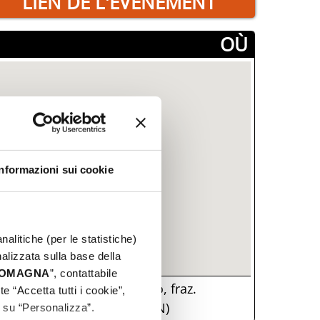
LIEN DE L'ÉVÉNEMENT
­OÙ
Informazioni sui cookie
nalitiche (per le statistiche)
nalizzata sulla base della
 ROMAGNA
”, contattabile
Madonna di Pugliano, fraz.
e “Accetta tutti i cookie”,
ugliano, Montecopiolo, (RN)
c su “Personalizza”.