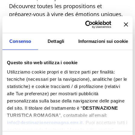
Découvrez toutes les propositions et
préparez-vous à vivre des émotions uniques.
Réservez dès maintenant votre Pâques de
rêve !
Consenso
Dettagli
Informazioni sui cookie
Questo sito web utilizza i cookie
Eventi di Pasqua Riviera Rimini
Utilizziamo cookie propri e di terze parti per finalità:
tecniche (necessari per la navigazione), analitiche (per le
statistiche) e cookie traccianti / di profilazione (relativi
Du
alle Tue preferenze) per mostrarti pubblicità
personalizzata sulla base della navigazione delle pagine
del sito. Il titolare del trattamento è “
DESTINAZIONE
TURISTICA ROMAGNA
”, contattabile all'email:
Au
info@destinazioneromagna.emr.it
. Puoi accettare tutti i
cookie premendo il pulsante “Accetta tutti i cookie”,