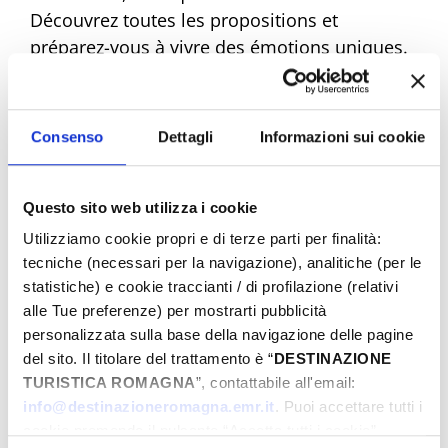
Découvrez toutes les propositions et
préparez-vous à vivre des émotions uniques.
Réservez dès maintenant votre Pâques de
rêve !
Consenso
Dettagli
Informazioni sui cookie
Questo sito web utilizza i cookie
Eventi di Pasqua Riviera Rimini
Utilizziamo cookie propri e di terze parti per finalità:
tecniche (necessari per la navigazione), analitiche (per le
statistiche) e cookie traccianti / di profilazione (relativi
Du
alle Tue preferenze) per mostrarti pubblicità
personalizzata sulla base della navigazione delle pagine
del sito. Il titolare del trattamento è “
DESTINAZIONE
TURISTICA ROMAGNA
”, contattabile all'email:
Au
info@destinazioneromagna.emr.it
. Puoi accettare tutti i
cookie premendo il pulsante “Accetta tutti i cookie”,