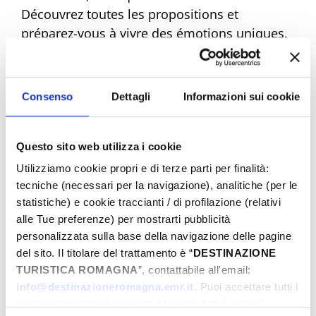
Découvrez toutes les propositions et
préparez-vous à vivre des émotions uniques.
Réservez dès maintenant votre Pâques de
rêve !
Consenso
Dettagli
Informazioni sui cookie
Questo sito web utilizza i cookie
Eventi di Pasqua Riviera Rimini
Utilizziamo cookie propri e di terze parti per finalità:
tecniche (necessari per la navigazione), analitiche (per le
statistiche) e cookie traccianti / di profilazione (relativi
Du
alle Tue preferenze) per mostrarti pubblicità
personalizzata sulla base della navigazione delle pagine
del sito. Il titolare del trattamento è “
DESTINAZIONE
TURISTICA ROMAGNA
”, contattabile all'email:
Au
info@destinazioneromagna.emr.it
. Puoi accettare tutti i
cookie premendo il pulsante “Accetta tutti i cookie”,