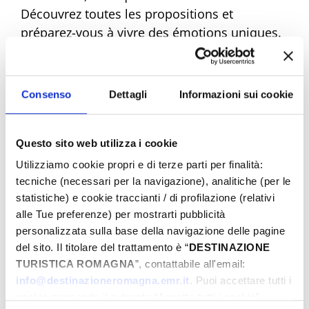
Découvrez toutes les propositions et
préparez-vous à vivre des émotions uniques.
Réservez dès maintenant votre Pâques de
rêve !
Consenso
Dettagli
Informazioni sui cookie
Questo sito web utilizza i cookie
Eventi di Pasqua Riviera Rimini
Utilizziamo cookie propri e di terze parti per finalità:
tecniche (necessari per la navigazione), analitiche (per le
statistiche) e cookie traccianti / di profilazione (relativi
Du
alle Tue preferenze) per mostrarti pubblicità
personalizzata sulla base della navigazione delle pagine
del sito. Il titolare del trattamento è “
DESTINAZIONE
TURISTICA ROMAGNA
”, contattabile all'email:
Au
info@destinazioneromagna.emr.it
. Puoi accettare tutti i
cookie premendo il pulsante “Accetta tutti i cookie”,