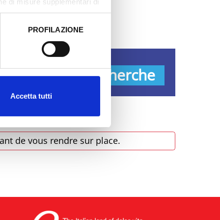
one di misure supplementari di
PROFILAZIONE
 dati clicca qui:
Cookie
s
Recherche
Accetta tutti
ant de vous rendre sur place.