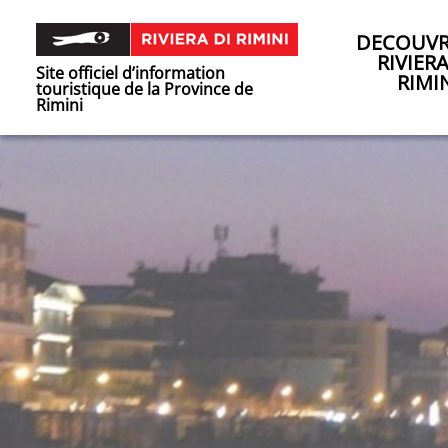
DECOUVR
RIVIER
Site officiel d’information
RIMI
touristique de la Province de
Rimini