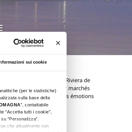
E
Informazioni sui cookie
Pâques inoubliable sur la Riviera de
ts, street food, musique et marchés
nalitiche (per le statistiche)
 et préparez-vous à vivre des émotions
nalizzata sulla base della
de rêve !
 ROMAGNA
”, contattabile
e “Accetta tutti i cookie”,
c su “Personalizza”.
aese che attualmente non