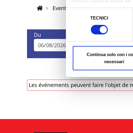
fornisce garanzie idonee per 
Eventi di Pasqua Riviera Rimini
sicurezza a Tutela dei naviga
Selezione
TECNICI
del
Al fine di revocare il consens
consenso
Policy
Du
Au
Continua solo con i c
necessari
Les événements peuvent faire l'objet de m