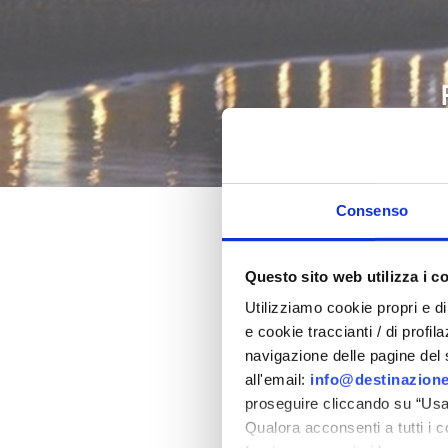
Consenso
Pâques 202
Questo sito web utilizza i c
Utilizziamo cookie propri e di 
dans la province de Rimi
e cookie traccianti / di profil
navigazione delle pagine del si
all'email:
info@destinazione
proseguire cliccando su “Usa 
Qualora acconsenti a tutti i 