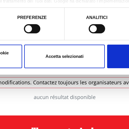
il trattamento dei Tuoi dati. Google ha dichiarato l’implementazi
tori, che abbiamo valutato essere sufficienti.
PREFERENZE
ANALITICI
o prestato e visualizzare le informazioni complete sul trattamento
Municipalité
Type
ookie
Accetta selezionati
odifications. Contactez toujours les organisateurs av
aucun résultat disponible