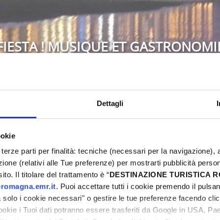
FIESTA ! MUSIQUE ET GASTRONOMI
Bellaria-Igea Marina
Dettagli
6
Ne manquez pas l'occasion de vivre une fête de 
ookie
Rimini ! Un week-end riche en événements, spor
terze parti per finalità: tecniche (necessari per la navigazione), a
ni
vous attend. Découvrez toutes les propositions
azione (relativi alle Tue preferenze) per mostrarti pubblicità perso
uniques. Réservez dès maintenant votre Pâques 
to. Il titolare del trattamento è “
DESTINAZIONE TURISTICA
romagna.emr.it
. Puoi accettare tutti i cookie premendo il pulsant
solo i cookie necessari" o gestire le tue preferenze facendo cli
cookie i Tuoi dati potranno essere trasferiti da Google in USA, P