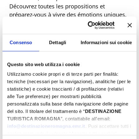
Découvrez toutes les propositions et
préparez-vous à vivre des émotions uniques.
Réservez dès maintenant votre Pâques de
rêve !
Consenso
Dettagli
Informazioni sui cookie
Questo sito web utilizza i cookie
Eventi di Pasqua Riviera Rimini
Utilizziamo cookie propri e di terze parti per finalità:
tecniche (necessari per la navigazione), analitiche (per le
statistiche) e cookie traccianti / di profilazione (relativi
Du
alle Tue preferenze) per mostrarti pubblicità
personalizzata sulla base della navigazione delle pagine
del sito. Il titolare del trattamento è “
DESTINAZIONE
TURISTICA ROMAGNA
”, contattabile all'email:
Au
info@destinazioneromagna.emr.it
. Puoi accettare tutti i
cookie premendo il pulsante “Accetta tutti i cookie”,