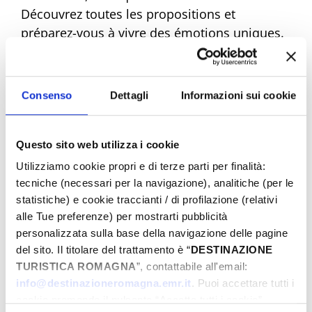
Découvrez toutes les propositions et
préparez-vous à vivre des émotions uniques.
Réservez dès maintenant votre Pâques de
rêve !
Consenso
Dettagli
Informazioni sui cookie
Questo sito web utilizza i cookie
Eventi di Pasqua Riviera Rimini
Utilizziamo cookie propri e di terze parti per finalità:
tecniche (necessari per la navigazione), analitiche (per le
statistiche) e cookie traccianti / di profilazione (relativi
Du
alle Tue preferenze) per mostrarti pubblicità
personalizzata sulla base della navigazione delle pagine
del sito. Il titolare del trattamento è “
DESTINAZIONE
TURISTICA ROMAGNA
”, contattabile all'email:
Au
info@destinazioneromagna.emr.it
. Puoi accettare tutti i
cookie premendo il pulsante “Accetta tutti i cookie”,