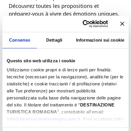
Découvrez toutes les propositions et
préparez-vous à vivre des émotions uniques.
Réservez dès maintenant votre Pâques de
rêve !
Consenso
Dettagli
Informazioni sui cookie
Questo sito web utilizza i cookie
Eventi di Pasqua Riviera Rimini
Utilizziamo cookie propri e di terze parti per finalità:
tecniche (necessari per la navigazione), analitiche (per le
statistiche) e cookie traccianti / di profilazione (relativi
Du
alle Tue preferenze) per mostrarti pubblicità
personalizzata sulla base della navigazione delle pagine
del sito. Il titolare del trattamento è “
DESTINAZIONE
TURISTICA ROMAGNA
”, contattabile all'email:
Au
info@destinazioneromagna.emr.it
. Puoi accettare tutti i
cookie premendo il pulsante “Accetta tutti i cookie”,