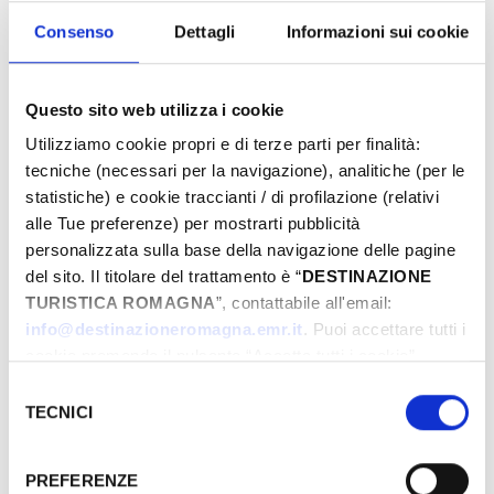
Eventi di Primavera Riviera Rimini
Consenso
Dettagli
Informazioni sui cookie
Du
Questo sito web utilizza i cookie
Utilizziamo cookie propri e di terze parti per finalità:
tecniche (necessari per la navigazione), analitiche (per le
statistiche) e cookie traccianti / di profilazione (relativi
Au
alle Tue preferenze) per mostrarti pubblicità
personalizzata sulla base della navigazione delle pagine
del sito. Il titolare del trattamento è “
DESTINAZIONE
Municipalité
TURISTICA ROMAGNA
”, contattabile all'email:
info@destinazioneromagna.emr.it
. Puoi accettare tutti i
cookie premendo il pulsante “Accetta tutti i cookie”,
proseguire cliccando su “Usa solo i cookie necessari" o
Selezione
Types
gestire le tue preferenze facendo clic su “Personalizza”.
TECNICI
del
Qualora acconsenti a tutti i cookie i Tuoi dati potranno
consenso
essere trasferiti da Google in USA, Paese che
PREFERENZE
attualmente non fornisce garanzie idonee per il