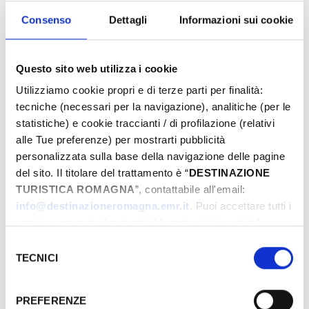
Eventi di Primavera Riviera Rimini
Consenso
Dettagli
Informazioni sui cookie
Du
Questo sito web utilizza i cookie
Utilizziamo cookie propri e di terze parti per finalità:
tecniche (necessari per la navigazione), analitiche (per le
statistiche) e cookie traccianti / di profilazione (relativi
Au
alle Tue preferenze) per mostrarti pubblicità
personalizzata sulla base della navigazione delle pagine
del sito. Il titolare del trattamento è “
DESTINAZIONE
Municipalité
TURISTICA ROMAGNA
”, contattabile all'email:
info@destinazioneromagna.emr.it
. Puoi accettare tutti i
cookie premendo il pulsante “Accetta tutti i cookie”,
proseguire cliccando su “Usa solo i cookie necessari" o
Selezione
Types
gestire le tue preferenze facendo clic su “Personalizza”.
TECNICI
del
Qualora acconsenti a tutti i cookie i Tuoi dati potranno
consenso
essere trasferiti da Google in USA, Paese che
PREFERENZE
attualmente non fornisce garanzie idonee per il