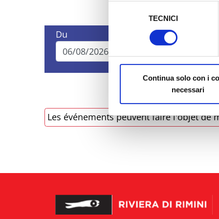
sicurezza a Tutela dei naviga
Selezione
TECNICI
del
Al fine di revocare il consens
consenso
Du
Au
Policy
Continua solo con i c
necessari
Les événements peuvent faire l'objet de m