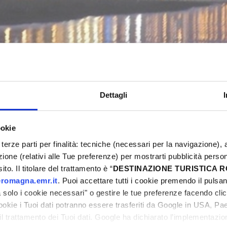
FIESTA ! MUSIQUE ET GASTRONOMI
Bellaria-Igea Marina
Dettagli
ookie
5
Eventi Primavera 2025
terze parti per finalità: tecniche (necessari per la navigazione), a
ni
azione (relativi alle Tue preferenze) per mostrarti pubblicità perso
to. Il titolare del trattamento è “
DESTINAZIONE TURISTICA
romagna.emr.it
. Puoi accettare tutti i cookie premendo il pulsant
solo i cookie necessari" o gestire le tue preferenze facendo cli
cookie i Tuoi dati potranno essere trasferiti da Google in USA, P
ni
il trattamento dei Tuoi dati. Google ha dichiarato l’implementazi