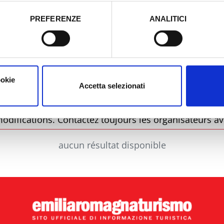
tori, che abbiamo valutato essere sufficienti.
PREFERENZE
ANALITICI
o prestato e visualizzare le informazioni complete sul trattamento
Municipalité
Type
ookie
Accetta selezionati
odifications. Contactez toujours les organisateurs av
aucun résultat disponible