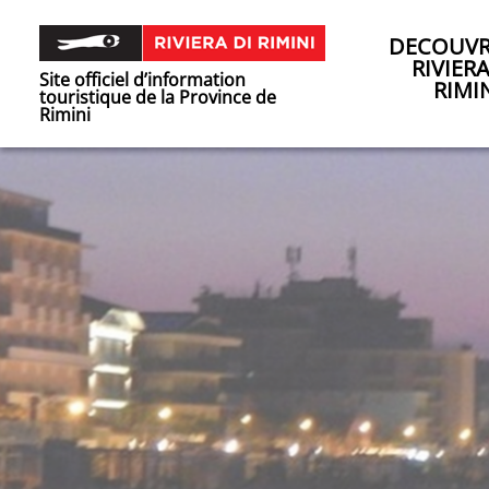
DECOUVR
RIVIER
Site officiel d’information
RIMI
touristique de la Province de
Rimini