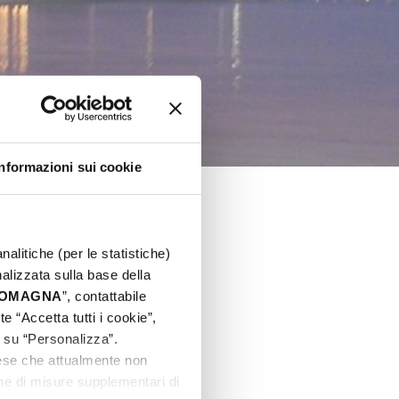
E
Informazioni sui cookie
nalitiche (per le statistiche)
nalizzata sulla base della
 ROMAGNA
”, contattabile
e “Accetta tutti i cookie”,
c su “Personalizza”.
aese che attualmente non
one di misure supplementari di