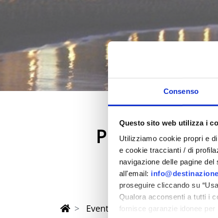
Consenso
Questo sito web utilizza i c
Printemps 202
Utilizziamo cookie propri e di 
dans la province de Rimi
e cookie traccianti / di profil
navigazione delle pagine del si
all'email:
info@destinazione
proseguire cliccando su “Usa 
Qualora acconsenti a tutti i 
Eventi di Primavera Riviera Rimi
fornisce garanzie idonee per 