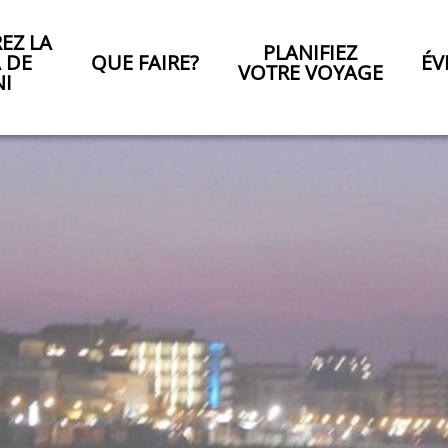
EZ LA
PLANIFIEZ
A DE
QUE FAIRE?
ÉV
VOTRE VOYAGE
NI