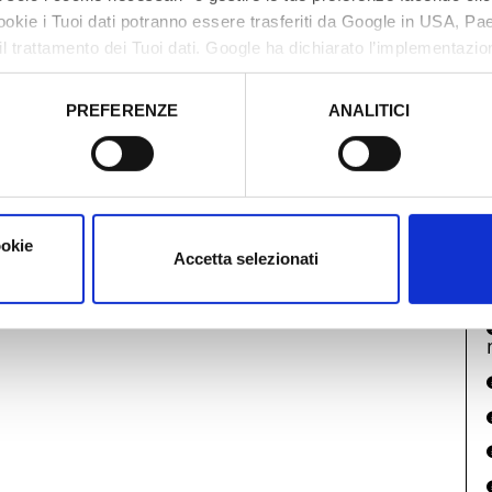
cookie i Tuoi dati potranno essere trasferiti da Google in USA, P
M
il trattamento dei Tuoi dati. Google ha dichiarato l’implementazi
tori, che abbiamo valutato essere sufficienti.
PREFERENZE
ANALITICI
o prestato e visualizzare le informazioni complete sul trattamento
ookie
Accetta selezionati