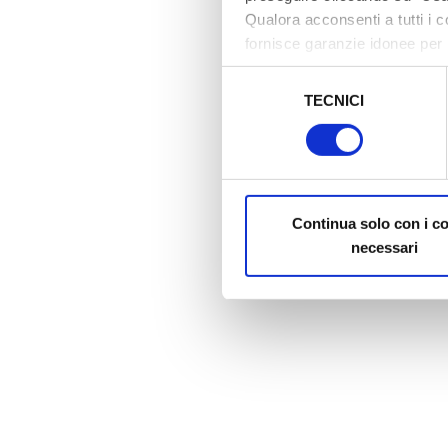
Qualora acconsenti a tutti i 
fornisce garanzie idonee per 
sicurezza a Tutela dei naviga
Selezione
TECNICI
del
Al fine di revocare il consens
consenso
Policy
Continua solo con i c
necessari