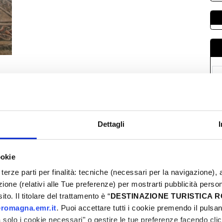
L
0
0
Dettagli
1
2
ookie
2
terze parti per finalità: tecniche (necessari per la navigazione), a
0
azione (relativi alle Tue preferenze) per mostrarti pubblicità perso
to. Il titolare del trattamento è “
DESTINAZIONE TURISTICA
romagna.emr.it
. Puoi accettare tutti i cookie premendo il pulsant
solo i cookie necessari" o gestire le tue preferenze facendo cli