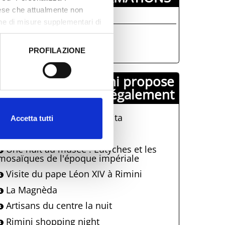
aese che attualmente non
usei Comunali
one di misure supplementari di
0541 793879
musei@comune.rimini.it
PROFILAZIONE
 dati clicca qui:
Cookie
Comune di Rimini propose
également
La Terrazza Della Dolce Vita
Accetta tutti
Dis, Mer, Mange
Une nuit au musée : Eutyches et les
mosaïques de l'époque impériale
Visite du pape Léon XIV à Rimini
La Magnèda
Artisans du centre la nuit
Rimini shopping night