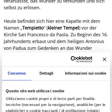
veranlasste, das Wunder zu verkünden und sich
selbst zu erlösen.
Heute befindet sich hier eine Kapelle mit dem
Namen „
Tempietto
“ (
kleiner Tempel
) vor der
Kirche San Francesco da Paola. Zu Beginn des 16.
Jahrhunderts erbaut und dem heiligen Antonius
von Padua zum Gedenken an das Wunder
geweiht, dann im 17. Jahrhundert nach dem
Erdbeben von 1672 wieder aufgebaut, hat sie ihr
ursprüngliches Aussehen durch verschiedene
Consenso
Dettagli
Informazioni sui cookie
Restaurierungen verändert. Sie hat eine
achteckige Form, ist von Säulen umgeben und
mit Marmor verkleidet.
Questo sito web utilizza i cookie
Utilizziamo cookie propri e di terze parti per finalità:
tecniche (necessari per la navigazione), analitiche (per le
statistiche) e cookie traccianti / di profilazione (relativi