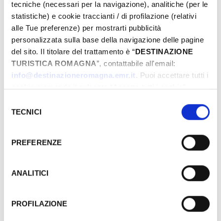
tecniche (necessari per la navigazione), analitiche (per le
statistiche) e cookie traccianti / di profilazione (relativi
alle Tue preferenze) per mostrarti pubblicità
personalizzata sulla base della navigazione delle pagine
del sito. Il titolare del trattamento è “
DESTINAZIONE
TURISTICA ROMAGNA
”, contattabile all'email:
info@destinazioneromagna.emr.it
. Puoi accettare tutti i
cookie premendo il pulsante “Accetta tutti i cookie”,
proseguire cliccando su “Usa solo i cookie necessari" o
Selezione
gestire le tue preferenze facendo clic su “Personalizza”.
TECNICI
del
Qualora acconsenti a tutti i cookie i Tuoi dati potranno
consenso
essere trasferiti da Google in USA, Paese che
PREFERENZE
attualmente non fornisce garanzie idonee per il
trattamento dei Tuoi dati. Google ha dichiarato
l’implementazione di misure supplementari di sicurezza a
ANALITICI
Tutela dei navigatori, che abbiamo valutato essere
sufficienti.
PROFILAZIONE
Al fine di revocare il consenso prestato e visualizzare le