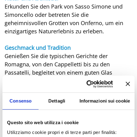
Erkunden Sie den Park von Sasso Simone und
Simoncello oder betreten Sie die
geheimnisvollen Grotten von Onferno, um ein
einzigartiges Naturerlebnis zu erleben.
Geschmack und Tradition
Genießen Sie die typischen Gerichte der
Romagna, von den Cappelletti bis zu den
Passatelli, begleitet von einem guten Glas
Sangiovese in den Landgasthöfen und
historischen Osterien.
2025 ist das perfekte Jahr, um die authentische
Consenso
Dettagli
Informazioni sui cookie
Romagna zu entdecken! Planen Sie Ihre Reise
und erleben Sie eine unvergessliche Erfahrung
zwischen Meer, Kultur und gutem Essen.
Questo sito web utilizza i cookie
Utilizziamo cookie propri e di terze parti per finalità: