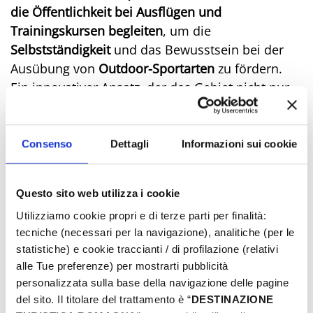
die Öffentlichkeit bei Ausflügen und
Trainingskursen begleiten
, um die
Selbstständigkeit
und das Bewusstsein bei der
Ausübung von
Outdoor-Sportarten
zu fördern.
Ein innovativer Ansatz, der das Gebiet nicht nur
zur Kulisse, sondern zu einem echten
Protagonisten des Erlebnisses macht.
Montecopiolo wird so als ein Ziel beschrieben,
Consenso
Dettagli
Informazioni sui cookie
das mit Energie und Neugierde, zwischen
Abenteuer, Kompetenz und direktem Kontakt mit
Questo sito web utilizza i cookie
der Natur erlebt werden kann.
Utilizziamo cookie propri e di terze parti per finalità:
Ein neuer Bezugspunkt für alle, die eine andere
tecniche (necessari per la navigazione), analitiche (per le
Art zu trainieren, das Hinterland der Romagna zu
statistiche) e cookie traccianti / di profilazione (relativi
erkunden und sich von ihm inspirieren zu lassen.
alle Tue preferenze) per mostrarti pubblicità
Für alle Outdoor-Aktivitäten, Ausflüge mit Guides
personalizzata sulla base della navigazione delle pagine
und Natur- und Wellness-Initiativen klicke hier:
del sito. Il titolare del trattamento è “
DESTINAZIONE