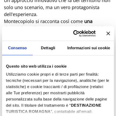
Un approccio innovativo che fa del territorio non
solo uno scenario, ma un vero protagonista
dell’esperienza.
Montecopiolo si racconta così come
una
destinazione da vivere con energia e curiosità
, tra
avventura, competenza e contatto diretto con la
natura.
Consenso
Dettagli
Informazioni sui cookie
Un nuovo punto di riferimento per chi cerca un
modo diverso di allenarsi, esplorare e lasciarsi
ispirare dall’entroterra romagnolo.
Questo sito web utilizza i cookie
Per tutte le attività in outdoor, le escursioni con
Utilizziamo cookie propri e di terze parti per finalità:
le guide e le iniziative di natura e benessere
tecniche (necessari per la navigazione), analitiche (per le
clicca qui:
montecopiolooutdoorsporthub.it
statistiche) e cookie traccianti / di profilazione (relativi
alle Tue preferenze) per mostrarti pubblicità
personalizzata sulla base della navigazione delle pagine
del sito. Il titolare del trattamento è “
DESTINAZIONE
TURISTICA ROMAGNA
”, contattabile all'email: