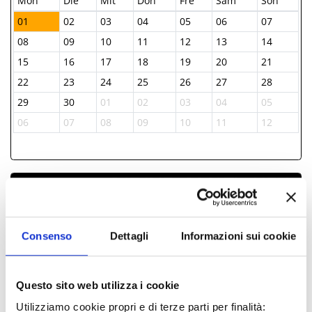
Mon
Die
Mit
Don
Fre
Sam
Son
01
02
03
04
05
06
07
08
09
10
11
12
13
14
15
16
17
18
19
20
21
22
23
24
25
26
27
28
29
30
01
02
03
04
05
06
07
08
09
10
11
12
DIE INFORMATIONEN ­
IAT BELLARIA INFORMAZIONI ACCOGLIENZA
TURISTICA
Consenso
Dettagli
Informazioni sui cookie
+39 0541 343808
iat@comune.bellaria-igea-marina.rn.it
Questo sito web utilizza i cookie
Utilizziamo cookie propri e di terze parti per finalità: