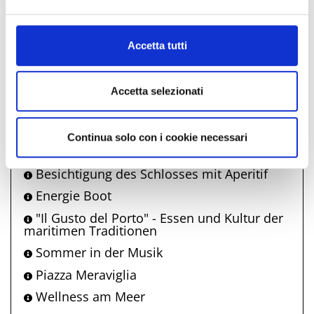
Al fine di revocare il consenso prestato e visualizzare le
Antonella Bertoni
informazioni complete sul trattamento dati clicca qui:
WonderWalks - Wanderausstellung
Cookie Policy
Accetta tutti
Lebendiges Glockenspiel
Nonno Bunter - Straßenspiele Bellaria
Accetta selezionati
Made in Bim - Konzerte lokaler Künstler
Marea di Liscio – Musik und Tanz nach
romagnolischer Tradition
Continua solo con i cookie necessari
Buchvorstellungsbesprechung
Besichtigung des Schlosses mit Aperitif
Energie Boot
"Il Gusto del Porto" - Essen und Kultur der
maritimen Traditionen
Sommer in der Musik
Piazza Meraviglia
Wellness am Meer