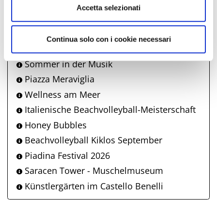
Accetta selezionati
Besichtigung des Schlosses mit Aperitif
Energie Boot
"Il Gusto del Porto" - Essen und Kultur der
Continua solo con i cookie necessari
maritimen Traditionen
Sommer in der Musik
Piazza Meraviglia
Wellness am Meer
Italienische Beachvolleyball-Meisterschaft
Honey Bubbles
Beachvolleyball Kiklos September
Piadina Festival 2026
Saracen Tower - Muschelmuseum
Künstlergärten im Castello Benelli