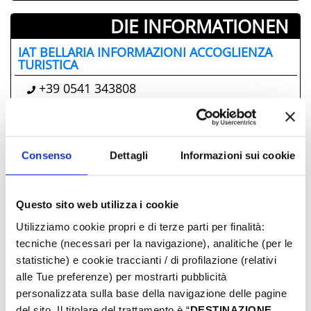
DIE INFORMATIONEN ­
IAT BELLARIA INFORMAZIONI ACCOGLIENZA
TURISTICA
+39 0541 343808
iat@comune.bellaria-igea-marina.rn.it
Comune di Bellaria Igea Marina
Consenso
Dettagli
Informazioni sui cookie
schlägt auch vor
Fiesta! Musik & Essen
Questo sito web utilizza i cookie
Bell'Italia
Utilizziamo cookie propri e di terze parti per finalità:
tecniche (necessari per la navigazione), analitiche (per le
Die verzauberte Kutsche
statistiche) e cookie traccianti / di profilazione (relativi
Mitte August Musikalisches Feuerwerk
alle Tue preferenze) per mostrarti pubblicità
Onde di Vino
personalizzata sulla base della navigazione delle pagine
del sito. Il titolare del trattamento è “
DESTINAZIONE